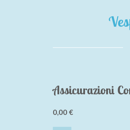
Vai
al
Ves
contenuto
principale
Assicurazioni Co
0,00 €